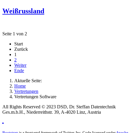
Weißrussland
Seite 1 von 2
Start
Zurück
1
2
Weiter
Ende
Aktuelle Seite:
Home
Vertretungen
Vertretungen Software
All Rights Reserved © 2023 DSD, Dr. Steffan Datentechnik
Ges.m.b.H., Niederreithstr. 39, A-4020 Linz, Austria
Bootstrap
is a front-end framework of Twitter, Inc. Code licensed under
Apache