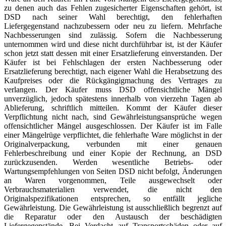
zu denen auch das Fehlen zugesicherter Eigenschaften gehört, ist
DSD nach seiner Wahl berechtigt, den fehlerhaften
Liefergegenstand nachzubessern oder neu zu liefern. Mehrfache
Nachbesserungen sind zulässig. Sofern die Nachbesserung
unternommen wird und diese nicht durchführbar ist, ist der Käufer
schon jetzt statt dessen mit einer Ersatzlieferung einverstanden. Der
Käufer ist bei Fehlschlagen der ersten Nachbesserung oder
Ersatzlieferung berechtigt, nach eigener Wahl die Herabsetzung des
Kaufpreises oder die Rückgängigmachung des Vertrages zu
verlangen. Der Käufer muss DSD offensichtliche Mängel
unverzüglich, jedoch spätestens innerhalb von vierzehn Tagen ab
Ablieferung, schriftlich mitteilen. Kommt der Käufer dieser
Verpflichtung nicht nach, sind Gewährleistungsansprüche wegen
offensichtlicher Mängel ausgeschlossen. Der Käufer ist im Falle
einer Mängelrüge verpflichtet, die fehlerhafte Ware möglichst in der
Originalverpackung, verbunden mit einer genauen
Fehlerbeschreibung und einer Kopie der Rechnung, an DSD
zurückzusenden. Werden wesentliche Betriebs- oder
Wartungsempfehlungen von Seiten DSD nicht befolgt, Änderungen
an Waren vorgenommen, Teile ausgewechselt oder
Verbrauchsmaterialien verwendet, die nicht den
Originalspezifikationen entsprechen, so entfällt jegliche
Gewährleistung. Die Gewährleistung ist ausschließlich begrenzt auf
die Reparatur oder den Austausch der beschädigten
Liefergegenstände. Bei Verdacht auf Transportschäden oder auf